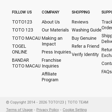
FOLLOW US
COMPANY
SHOPPING
SUPP
TOTO123
About Us
Reviews
Trac
Orde
TOTO 123
Our Materials
Washing Guide
Ship
TOTO MACAU
Making an
Buy Genuine
Deliv
Impact
TOGEL
Refer a Friend
Retu
ONLINE
Press Inquiries
Verify Identity
Exch
BANDAR
Franchise
Cont
TOTO MACAU
Inquiries
FAQs
Affiliate
Program
© Copyright 2014 - 2026 TOTO123 | TOTO TEAM
Terms of Usage
-
Privacy Policy
-
Cookie Setting