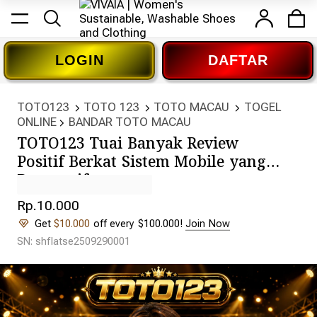
LOGIN
DAFTAR
TOTO123
TOTO 123
TOTO MACAU
TOGEL
ONLINE
BANDAR TOTO MACAU
TOTO123 Tuai Banyak Review
Positif Berkat Sistem Mobile yang
Responsif
Rp.10.000
Get
$10.000
off every $100.000!
Join Now
SN: shflatse2509290001