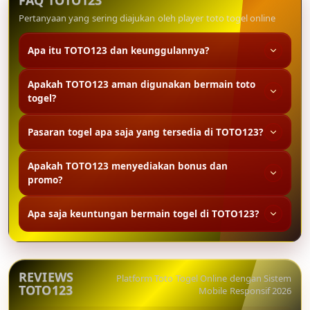
Pertanyaan yang sering diajukan oleh player toto togel online
Apa itu TOTO123 dan keunggulannya?
TOTO123 adalah platform toto togel online terpercaya
Apakah TOTO123 aman digunakan bermain toto
yang menghadirkan sistem mobile responsif, akses
togel?
cepat, serta pengalaman bermain yang nyaman di
berbagai perangkat.
Ya, TOTO123 menggunakan sistem keamanan
Pasaran togel apa saja yang tersedia di TOTO123?
modern dan teknologi enkripsi untuk menjaga data
serta transaksi player tetap aman dan stabil.
TOTO123 menyediakan berbagai pasaran togel online
Apakah TOTO123 menyediakan bonus dan
populer dengan update result real-time dan sistem
promo?
permainan yang ringan serta mudah diakses.
Tentu, TOTO123 menyediakan berbagai promo
Apa saja keuntungan bermain togel di TOTO123?
menarik seperti bonus deposit, cashback, dan event
harian untuk meningkatkan pengalaman bermain
Bermain di TOTO123 memberikan keuntungan
player.
berupa sistem mobile responsif, transaksi cepat,
pilihan pasaran lengkap, dan layanan customer
REVIEWS
Platform Toto Togel Online dengan Sistem
service online 24 jam.
TOTO123
Mobile Responsif 2026